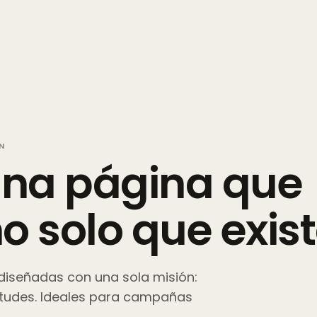
N
una
página
que
no
solo
que
exis
diseñadas con una sola misión:
icitudes. Ideales para campañas