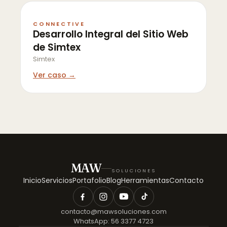
CONNECTIVE
Desarrollo Integral del Sitio Web
de Simtex
Simtex
Ver caso →
MAW
SOLUCIONES
Inicio
Servicios
Portafolio
Blog
Herramientas
Contacto
contacto@mawsoluciones.com
WhatsApp:
56 3377 4723