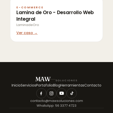
E-COMMERCE
Lamina de Oro - Desarrollo Web
Integral
LaminadeOro
Ver caso →
MAW
SOLUCIONES
Inicio
Servicios
Portafolio
Blog
Herramientas
Contacto
contacto@mawsoluciones.com
WhatsApp:
56 3377 4723