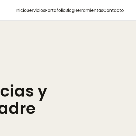
Inicio
Servicios
Portafolio
Blog
Herramientas
Contacto
cias
y
adre