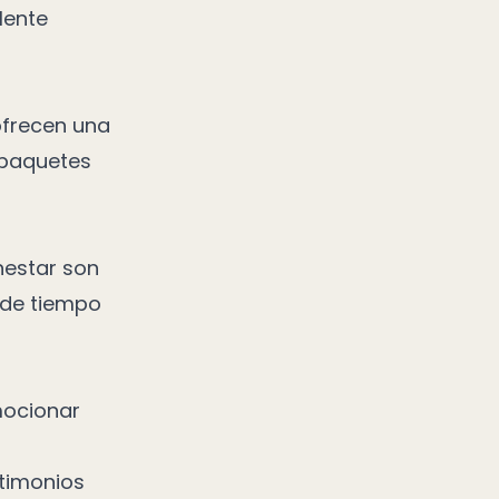
lente
ofrecen una
 paquetes
nestar son
 de tiempo
mocionar
timonios