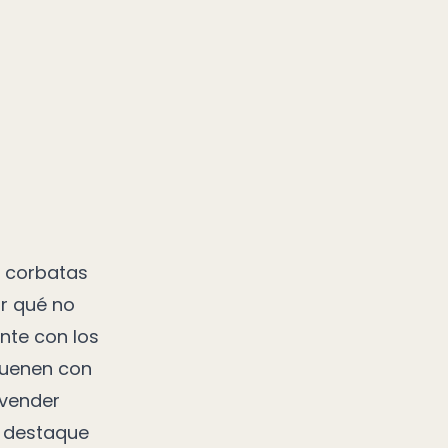
o corbatas
or qué no
nte con los
suenen con
 vender
e destaque