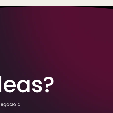
deas?
egocio al