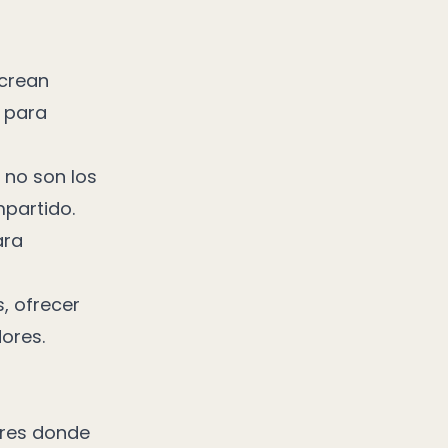
 crean
 para
no son los
partido.
ara
, ofrecer
ores.
eres donde