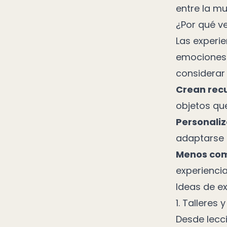
entre la mul
¿Por qué v
Las experi
emociones 
considerar 
Crean rec
objetos qu
Personaliz
adaptarse 
Menos com
experienci
Ideas de e
1. Talleres 
Desde lecci