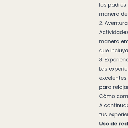
los padres
manera de 
2. Aventuras
Actividade
manera emo
que incluya
3. Experien
Las experi
excelentes
para relaja
Cómo comer
A continua
tus experie
Uso de red