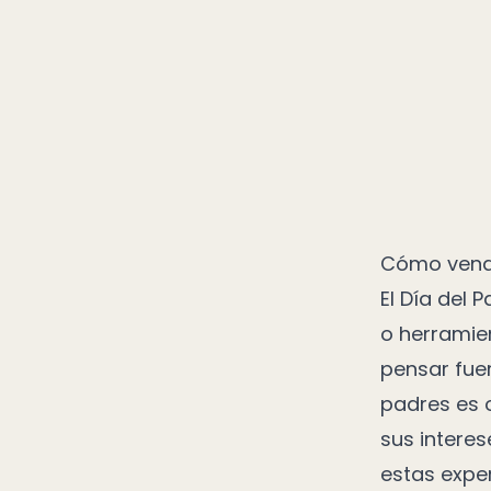
Cómo vende
El Día del 
o herramie
pensar fue
padres es 
sus intere
estas expe