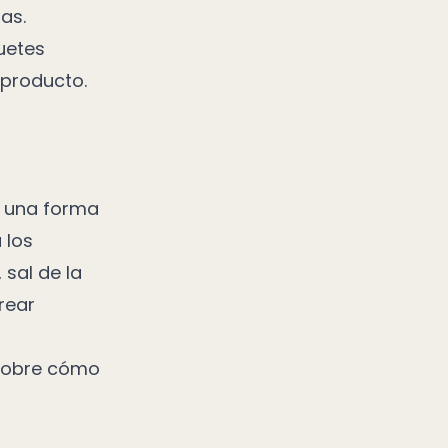
as.
uetes
 producto.
s una forma
 los
 sal de la
rear
 sobre cómo