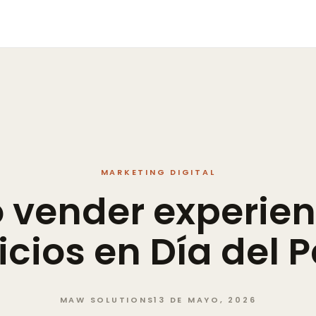
MARKETING DIGITAL
o
vender
experien
icios
en
Día
del
P
MAW SOLUTIONS
13 DE MAYO, 2026