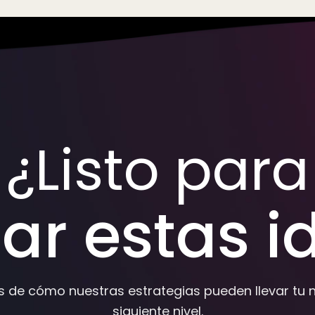
¿Listo para
car estas i
 de cómo nuestras estrategias pueden llevar tu n
siguiente nivel.