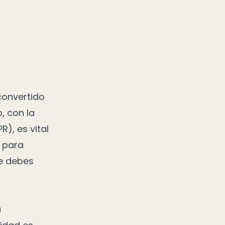
convertido
, con la
), es vital
 para
ue debes
a