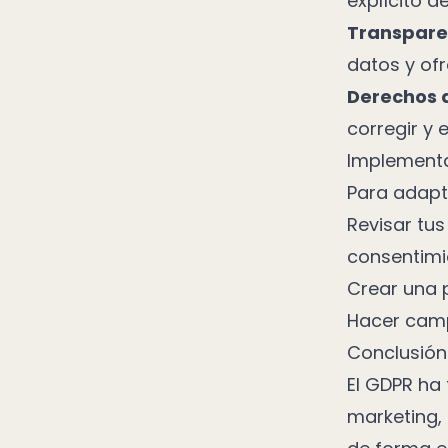
explícito d
Transpare
datos y ofr
Derechos d
corregir y 
Implementa
Para adapta
Revisar tus
consentimi
Crear una p
Hacer camp
Conclusión
El GDPR ha
marketing,