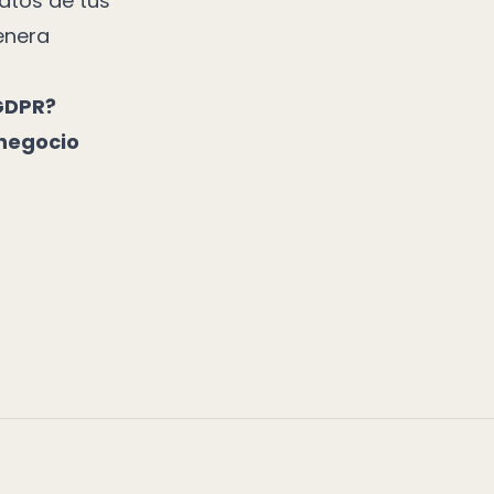
datos de tus
enera
 GDPR?
 negocio