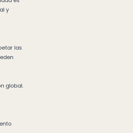
lidad es
al y
petar las
ueden
n global.
ento