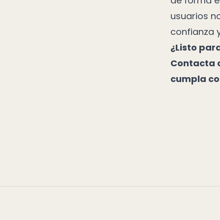
de forma ef
usuarios no
confianza y
¿Listo par
Contacta 
cumpla co