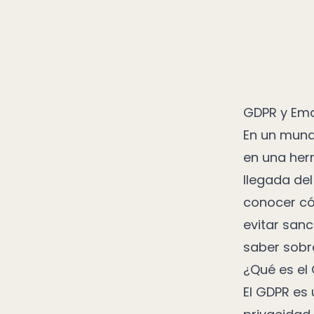
GDPR y Emai
En un mund
en una her
llegada de
conocer có
evitar sanc
saber sobre
¿Qué es el
El GDPR es