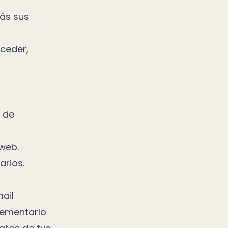
ás sus
ceder,
:
a de
 web.
arios.
ail
lementarlo